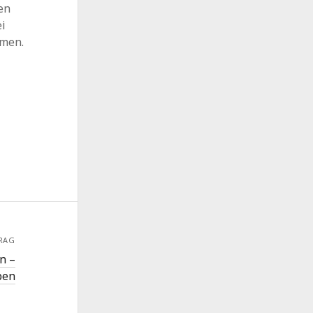
en
ei
mmen.
RAG
n –
ben