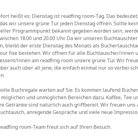
fort heißt es: Dienstag ist read!!ing room-Tag. Das bedeutet
das wir unsere grüne Tür jeden Dienstag öffnen. Sollte kei
ieller Programmpunkt bekannt gegeben worden sein, werd
zwischen 18.00 und 20.00 Uhr. Da wir unseren Buchtauschte
n, bleibt der erste Dienstag des Monats als Büchertauschta
our fixe bestehen. Wir öffnen für alle Buchtauscher/innen 
essent/innen am read!!ing room unsere grüne Tür. Wir freu
ber auch über all jene, die einfach einmal nur so vorbei sc
n.
 volle Buchregale warten auf Sie. Es kommen laufend Büche
n möglichen und unmöglichen Bereichen dazu. Kaffee, Tee u
e Getränke sind natürlich auch griffbereit. Wir freuen uns 
Buchtausch, anregende Gespräche und viele neue Impressio
ead!!ing room-Team freut sich auf Ihren Besuch.