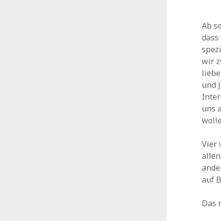
Ab so
dass 
spez
wir 
liebe
und J
Inter
uns a
wolle
Vier
alle
ander
auf 
Das r