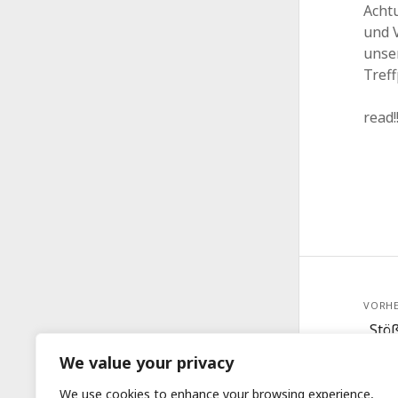
Achtu
und V
unse
Treff
read
VORHE
„Stö
verän
We value your privacy
We use cookies to enhance your browsing experience,