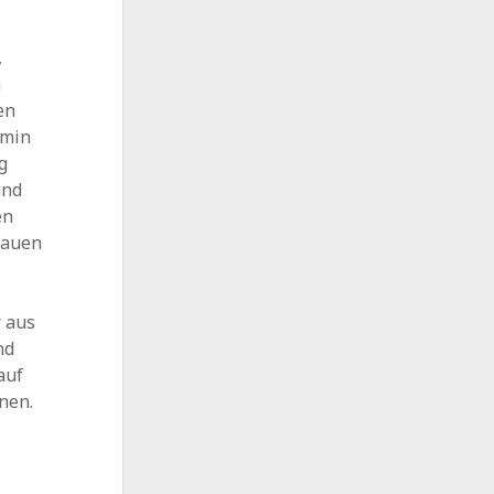
,
n
en
rmin
g
und
en
hauen
r aus
nd
auf
nen.