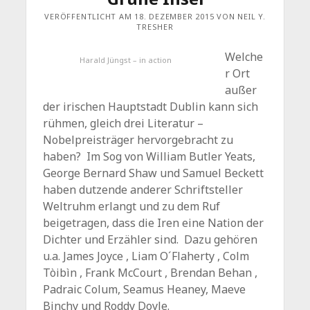
VERÖFFENTLICHT AM 18. DEZEMBER 2015 VON NEIL Y.
TRESHER
Welche
Harald Jüngst – in action
r Ort
außer
der irischen Hauptstadt Dublin kann sich
rühmen, gleich drei Literatur –
Nobelpreisträger hervorgebracht zu
haben? Im Sog von William Butler Yeats,
George Bernard Shaw und Samuel Beckett
haben dutzende anderer Schriftsteller
Weltruhm erlangt und zu dem Ruf
beigetragen, dass die Iren eine Nation der
Dichter und Erzähler sind. Dazu gehören
u.a. James Joyce , Liam O´Flaherty , Colm
Tòibìn , Frank McCourt , Brendan Behan ,
Padraic Colum, Seamus Heaney, Maeve
Binchy und Roddy Doyle.