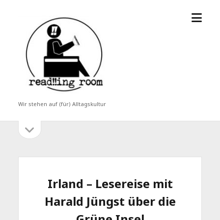
Menü
read!!ing
öffne
room
Wir stehen auf (für) Alltagskultur
Seitenleiste
Seitenleiste
öffnen
Irland – Lesereise mit
Harald Jüngst über die
Grüne Insel