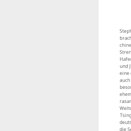
Step
brac
chine
Stre
Hafe
und 
eine
auch 
beso
ehema
rasa
Welt
Tsing
deut
die 