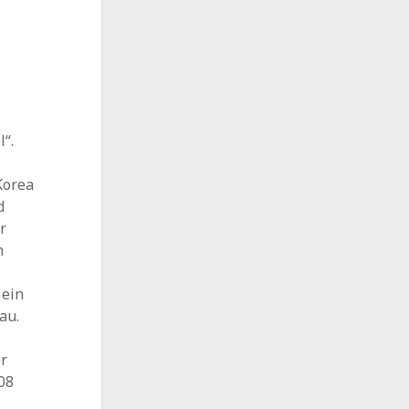
“.
Korea
d
r
n
 ein
au.
er
08