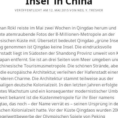
Insel‘ in China
VERÖFFENTLICHT AM 12. MAI 2015 VON NEIL Y. TRESHER
han Rökl reiste im Mai zwei Wochen in Qingdao herum und
hte atemraubende Fotos der 8-Millionen-Metropole an der
sischen Küste mit. Übersetzt bedeutet Qingdao „grüne Insel
ng genommen ist Qingdao keine Insel. Die eindrucksvolle
nstadt liegt im Südosten der Shandong Provinz unweit von 
Japan entfernt. Sie ist an drei Seiten vom Meer umgeben un
 chinesische Tourismusmetropole. Die schönen Strände, abe
die europäische Architektur, verleihen der Hafenstadt eine
nderen Charme. Die Architektur stammt teilweise aus der
ligen deutsche Kolonialzeit. In den letzten Jahren erfolgte
ntes Wachstum und ein konsequenter modernistischer Umb
weit bekannt ist die Küstenmetropole für ihr Bier namens
tao, das noch – der Name verrät es – seinen Ursprüng in d
schen Kolonialzeit hatte. Vor der Küste Qingdaos wurden 20
Segelwettbewerbe der Olympischen Spiele von Peking