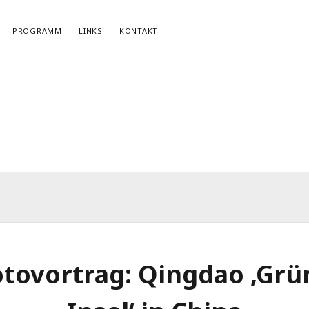
PROGRAMM
LINKS
KONTAKT
NEWSLETTERANMELDUNG
E-Mail*
otovortrag: Qingdao ‚Grü
r