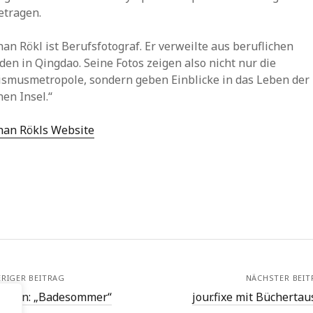
etragen.
an Rökl ist Berufsfotograf. Er verweilte aus beruflichen
en in Qingdao. Seine Fotos zeigen also nicht nur die
ismusmetropole, sondern geben Einblicke in das Leben der
en Insel.“
han Rökls Website
RIGER BEITRAG
NÄCHSTER BEIT
slesen: „Badesommer“
jour.fixe mit Büchertau