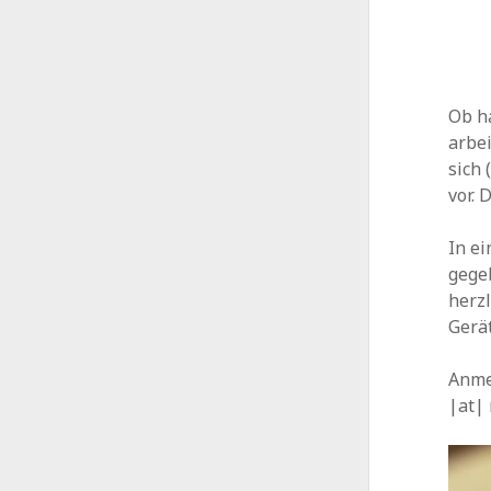
Ob h
arbei
sich
vor. 
In e
gegeb
herz
Gerä
Anmel
|at|