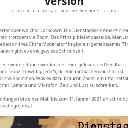
Version
VERÖFFENTLICHT AM 14. FEBRUAR 2021 VON NEIL Y. TRESHER
arter oder weicher Lockdown. Die Dienstagsschreiber*inne
ten trotzdem via Zoom. Das Prinzip bleibt dasselbe. Man „tr
 (eben online). Ein*e Moderator*in gibt ein gemeinsames T
Danach gibt es eine gewisse Schreibzeit.
iner zweiten Runde werden die Texte gelesen und Feedback
en. Ganz freiwillig. Jede*r, der/die mitmachen möchte, ist
lich willkommen. Was es dazu braucht: Zoom, ein internetfä
t mit Kamera und Mikrofon, Zeit und Lust zu schreiben…
dungen bitte per Mail bis zum 11. Jänner 2021 an schreibt
 readingroom.at