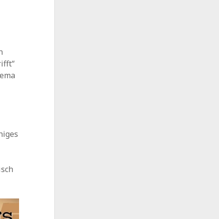
n
ifft“
hema
higes
isch