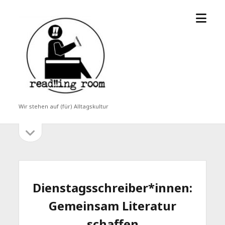
Menü
read!!ing
öffne
room
Wir stehen auf (für) Alltagskultur
Seitenleiste
Seitenleiste
öffnen
Dienstagsschreiber*innen:
Gemeinsam Literatur
schaffen