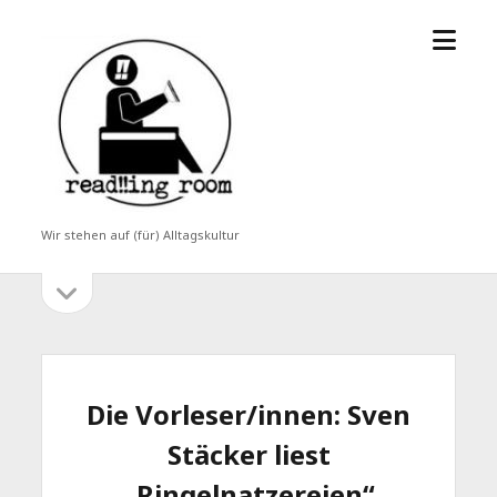
Menü
read!!ing
öffne
room
Wir stehen auf (für) Alltagskultur
Seitenleiste
Seitenleiste
öffnen
Die Vorleser/innen: Sven
Stäcker liest
„Ringelnatzereien“