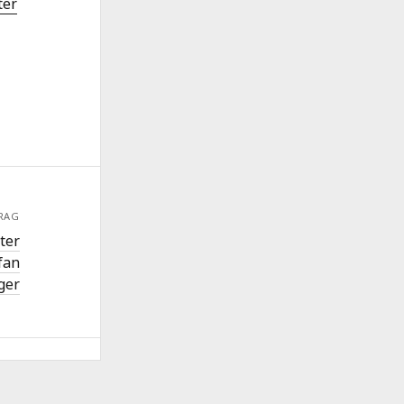
ter
RAG
ter
fan
ger