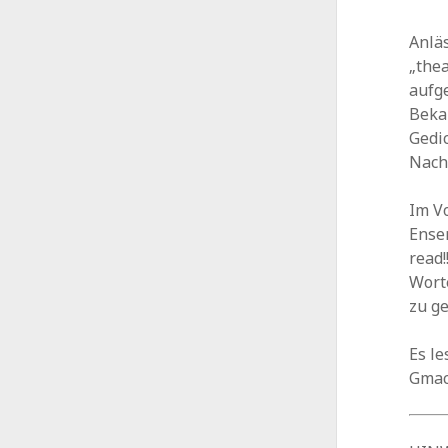
Anläs
„thea
aufge
Beka
Gedic
Nach
Im V
Ense
read
Wort
zu g
Es le
Gmac