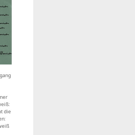
fgang
fner
weiß:
t die
en:
 weiß