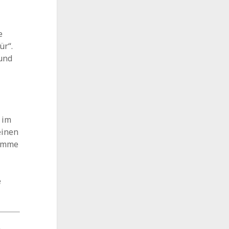
e
ür“.
und
 im
einen
timme
e