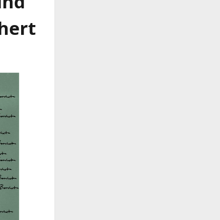
und
hert