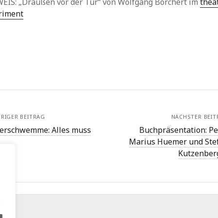
EIS: „Draußen vor der Tür“ von Wolfgang Borchert im
thea
riment
RIGER BEITRAG
NÄCHSTER BEIT
erschwemme: Alles muss
Buchpräsentation: Pe
…
Marius Huemer und Ste
Kutzenber
.