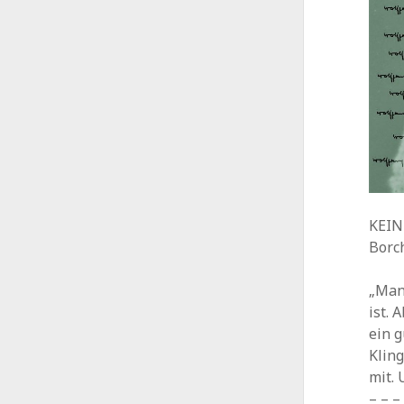
KEIN
Borc
„Man 
ist. 
ein g
Kling
mit. 
– – –