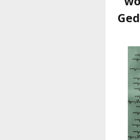
wo
Ged