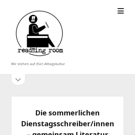
Menü
read!!ing
öffne
room
Wir stehen auf (für) Alltagskultur
Seitenleiste
Seitenleiste
öffnen
Die sommerlichen
Dienstagsschreiber/innen
– gemeinsam Literatur