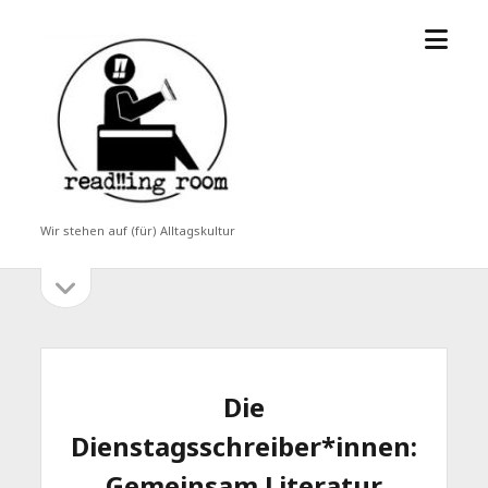
Menü
read!!ing
öffne
room
Wir stehen auf (für) Alltagskultur
Seitenleiste
Seitenleiste
öffnen
Die
Dienstagsschreiber*innen:
Gemeinsam Literatur