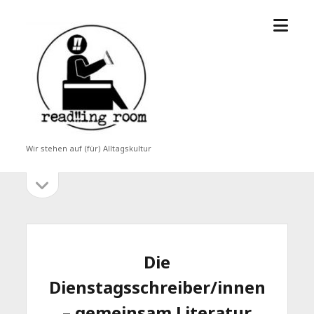
Menü
read!!ing
öffne
room
Wir stehen auf (für) Alltagskultur
Seitenleiste
Seitenleiste
öffnen
Die
Dienstagsschreiber/innen
– gemeinsam Literatur