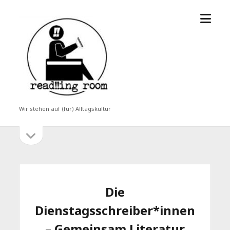
Menü
read!!ing
öffne
room
Wir stehen auf (für) Alltagskultur
Seitenleiste
Seitenleiste
öffnen
Die
Dienstagsschreiber*innen
– Gemeinsam Literatur