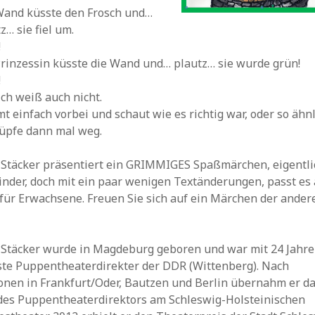
Wand küsste den Frosch und…
z… sie fiel um.
!
Prinzessin küsste die Wand und… plautz… sie wurde grün!
!
ich weiß auch nicht.
 einfach vorbei und schaut wie es richtig war, oder so ähnl
hüpfe dann mal weg.
 Stäcker präsentiert ein GRIMMIGES Spaßmärchen, eigentli
inder, doch mit ein paar wenigen Textänderungen, passt es
 für Erwachsene. Freuen Sie sich auf ein Märchen der ander
 Stäcker wurde in Magdeburg geboren und war mit 24 Jahre
ste Puppentheaterdirekter der DDR (Wittenberg). Nach
ionen in Frankfurt/Oder, Bautzen und Berlin übernahm er d
des Puppentheaterdirektors am Schleswig-Holsteinischen