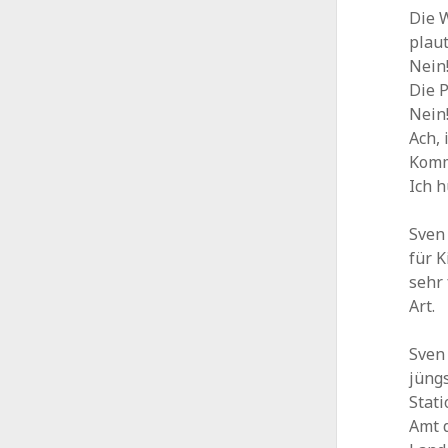
Die 
plaut
Nein
Die 
Nein
Ach, 
Kommt
Ich 
Sven
für K
sehr
Art.
Sven
jüng
Stat
Amt 