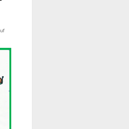
r
auf