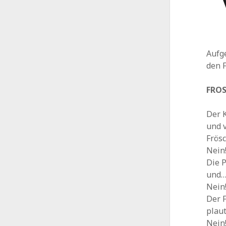
Aufg
den 
FRO
Der K
und 
Frösc
Nein
Die P
und… 
Nein
Der 
plaut
Nein