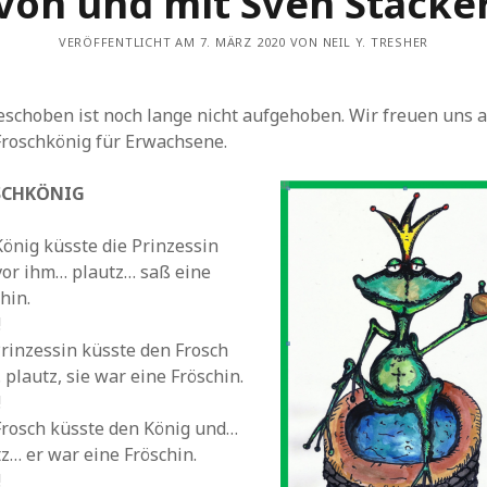
von und mit Sven Stäcke
VERÖFFENTLICHT AM 7. MÄRZ 2020 VON NEIL Y. TRESHER
eschoben ist noch lange nicht aufgehoben. Wir freuen uns 
Froschkönig für Erwachsene.
SCHKÖNIG
önig küsste die Prinzessin
vor ihm… plautz… saß eine
hin.
!
rinzessin küsste den Frosch
plautz, sie war eine Fröschin.
!
Frosch küsste den König und…
z… er war eine Fröschin.
!