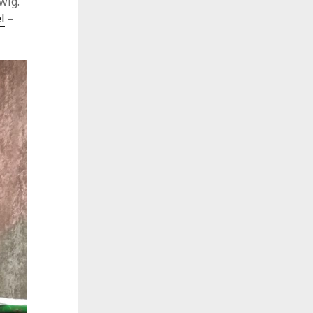
wig.
l
–