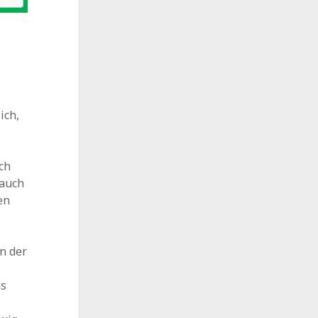
ich,
ch
 auch
en
n der
as