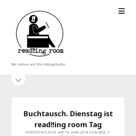
Menü
read!!ing
öffne
room
Wir stehen auf (für) Alltagskultur
Seitenleiste
Seitenleiste
öffnen
Buchtausch. Dienstag ist
read!!ing room Tag
VERÖFFENTLICHT AM 18. JUNI 2018 VON NEIL Y.