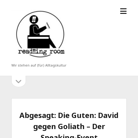
Menü
read!!ing
öffne
room
Wir stehen auf (für) Alltagskultur
Seitenleiste
Seitenleiste
öffnen
Abgesagt: Die Guten: David
gegen Goliath – Der
Speaking-Event