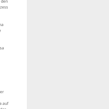
h den
ozess
na
e
sa
ner
a auf