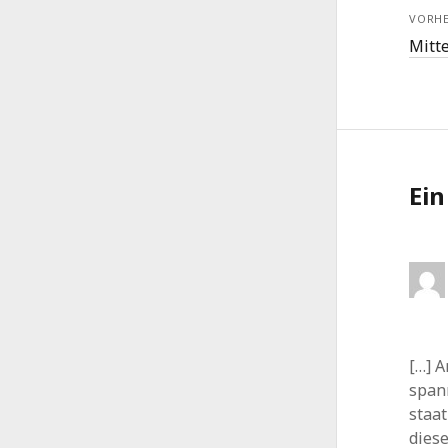
VORHE
Mitte
Ei
[…] A
spann
staa
diese