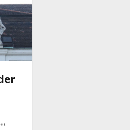
der
30.