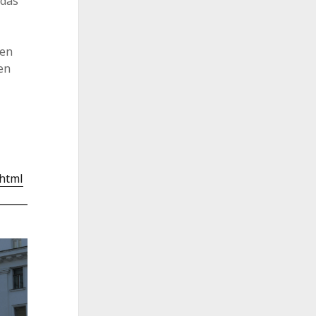
 das
den
en
.html