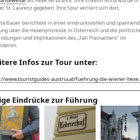
änseweide
als Hexe verbrannt. Ihre Enkelin Anna wurde in
er St. Laurenz gegeben. Ihre Spur verliert sich dort.
sta Bauer berichtete in einer eindrucksvollen und spannen
ung über die Hexenprozesse in Österreich und die politisch
indungen und Implikationen des „Fall Plainachers“ im
nderen.
tere Infos zur Tour unter:
s://www.touristguides-austria.at/fuehrung-die-wiener-hexe
ige Eindrücke zur Führung