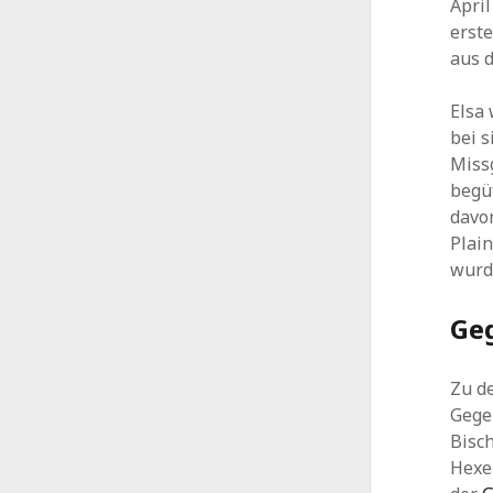
April
erst
aus d
Elsa 
bei s
Missg
begü
davo
Plain
wurde
Ge
Zu d
Gege
Bisc
Hexe