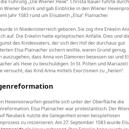
 die Führung „Die Wiener Hexe“. Christa Bauer führte durc
en Wiener Bezirk und gab Einblicke in den Wiener Hexenpr
em Jahr 1583 rund um Elisabeth „Elsa“ Plainacher.
wurde in Niederösterreich geboren. Sie zog ihre Enkelin An
ich auf. Die Enkelin hatte epileptischen Anfälle. Dies und di
unst des Kindesvaters, der sich den Hof der durchaus gut
terten Elsa Plainacher sichern wollte, waren Grund genug,
n auszugehen, dass Anna von Dämonen besessen sei und El
acher als Hexe zu beschuldigen. In St. Pölten und Mariazell
 versucht, das Kind Anna mittels Exorzismen zu „heilen“.
genreformation
en Hexenvorwürfen gesellte sich unter der Oberfläche die
nreformation. Elsa Plainacher war protestantisch. Der Wie
hof Neubeck nutzte die Gelegenheit einen beispiellosen
nprozess zu inszenieren. Am 27. September 1583 wurde Els