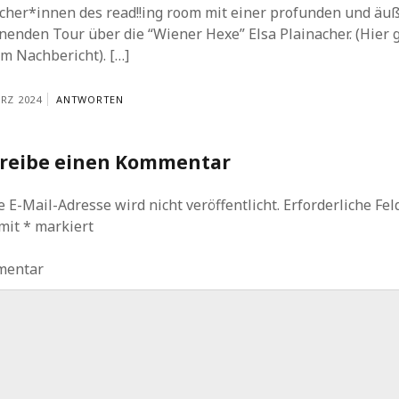
cher*innen des read!!ing room mit einer profunden und äu
enden Tour über die “Wiener Hexe” Elsa Plainacher. (Hier 
m Nachbericht). […]
ÄRZ 2024
ANTWORTEN
reibe einen Kommentar
 E-Mail-Adresse wird nicht veröffentlicht.
Erforderliche Fel
 mit
*
markiert
mentar