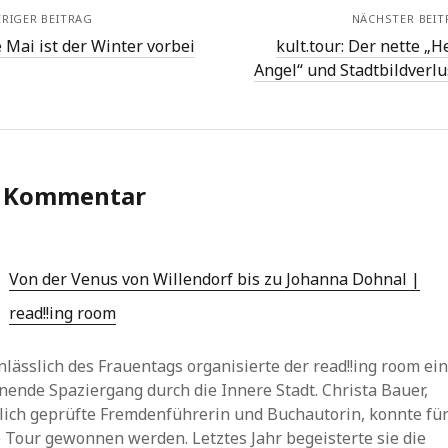
RIGER BEITRAG
NÄCHSTER BEIT
 Mai ist der Winter vorbei
kult.tour: Der nette „H
Angel“ und Stadtbildverlu
n Kommentar
Von der Venus von Willendorf bis zu Johanna Dohnal |
read!!ing room
nlässlich des Frauentags organisierte der read!!ing room ei
ende Spaziergang durch die Innere Stadt. Christa Bauer,
tlich geprüfte Fremdenführerin und Buchautorin, konnte fü
 Tour gewonnen werden. Letztes Jahr begeisterte sie die