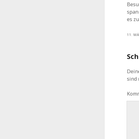
Besu
spann
es zu
11. M
Sch
Deine
sind
Kom