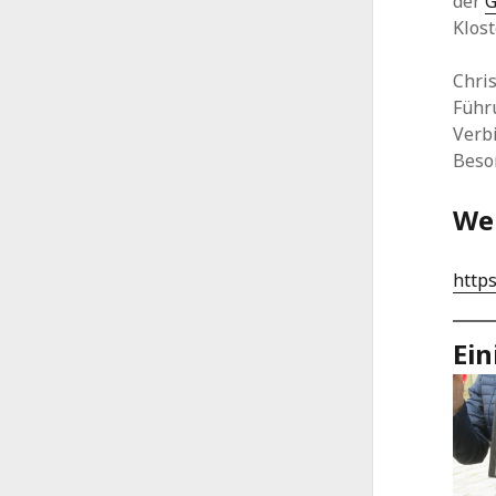
der
G
Klost
Chri
Führ
Verb
Beso
Wei
http
Ein