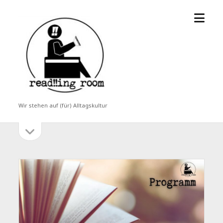
Menü
read!!ing
öffne
room
Wir stehen auf (für) Alltagskultur
Seitenleiste
Seitenleiste
öffnen