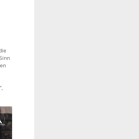
die
 Sinn
sen
“,