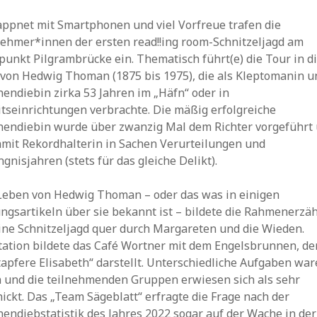
ppnet mit Smartphonen und viel Vorfreue trafen die
nehmer*innen der ersten read!!ing room-Schnitzeljagd am
punkt Pilgrambrücke ein. Thematisch führt(e) die Tour in d
 von Hedwig Thoman (1875 bis 1975), die als Kleptomanin u
endiebin zirka 53 Jahren im „Häfn“ oder in
itseinrichtungen verbrachte. Die mäßig erfolgreiche
hendiebin wurde über zwanzig Mal dem Richter vorgeführt
damit Rekordhalterin in Sachen Verurteilungen und
gnisjahren (stets für das gleiche Delikt).
Leben von Hedwig Thoman – oder das was in einigen
ungsartikeln über sie bekannt ist – bildete die Rahmenerzä
eine Schnitzeljagd quer durch Margareten und die Wieden.
tation bildete das Café Wortner mit dem Engelsbrunnen, der
tapfere Elisabeth“ darstellt. Unterschiedliche Aufgaben war
n und die teilnehmenden Gruppen erwiesen sich als sehr
ickt. Das „Team Sägeblatt“ erfragte die Frage nach der
endiebstatistik des Jahres 2022 sogar auf der Wache in der