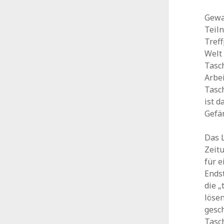
Gewa
Teil
Treff
Welt
Tasch
Arbe
Tasc
ist 
Gefän
Das 
Zeit
für 
Ends
die „
löse
gesch
Tasch