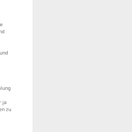
ie
nd
 und
hlung
 ja
en zu