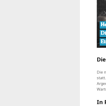
Di
Die n
statt
Arge
Wart
In 