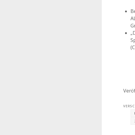
B
A
G
„
S
(
Veröf
VERSC