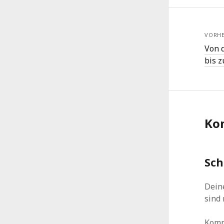
VORHE
Von 
bis 
Ko
Sch
Deine
sind
Kom