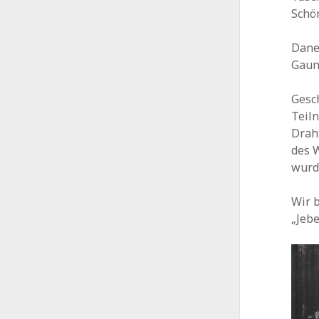
Schö
Dane
Gaun
Gesc
Teil
Drah
des 
wurd
Wir 
„Jebe