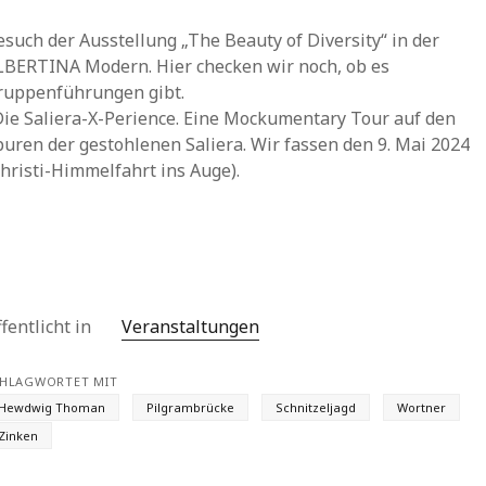
esuch der Ausstellung „The Beauty of Diversity“ in der
LBERTINA Modern. Hier checken wir noch, ob es
ruppenführungen gibt.
Die Saliera-X-Perience. Eine Mockumentary Tour auf den
puren der gestohlenen Saliera. Wir fassen den 9. Mai 2024
Christi-Himmelfahrt ins Auge).
fentlicht in
Veranstaltungen
HLAGWORTET MIT
Hewdwig Thoman
Pilgrambrücke
Schnitzeljagd
Wortner
Zinken