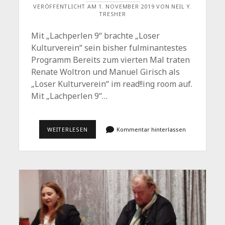
VERÖFFENTLICHT AM 1. NOVEMBER 2019 VON NEIL Y.
TRESHER
Mit „Lachperlen 9“ brachte „Loser
Kulturverein“ sein bisher fulminantestes
Programm Bereits zum vierten Mal traten
Renate Woltron und Manuel Girisch als
„Loser Kulturverein“ im read!!ing room auf.
Mit „Lachperlen 9“…
„EINFACH
WEITERLESEN
Kommentar hinterlassen
ZU
SCHWACH
UM
DEN
KUGELSCHREIBER
ZU
HALTEN…“