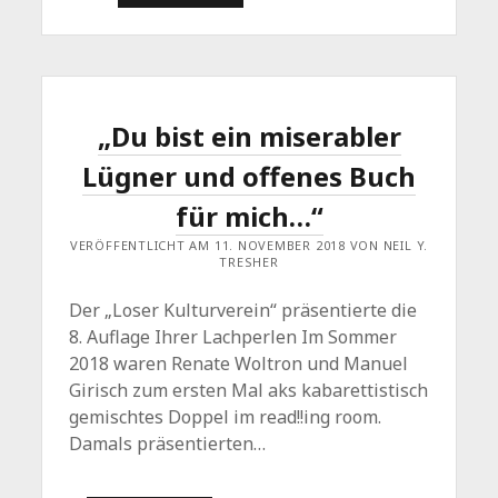
IST
GESUND?
VON
WARMEN
WICKELN
UND
KALTEM
GRAUSEN
„Du bist ein miserabler
Lügner und offenes Buch
für mich…“
VERÖFFENTLICHT AM 11. NOVEMBER 2018 VON NEIL Y.
TRESHER
Der „Loser Kulturverein“ präsentierte die
8. Auflage Ihrer Lachperlen Im Sommer
2018 waren Renate Woltron und Manuel
Girisch zum ersten Mal aks kabarettistisch
gemischtes Doppel im read!!ing room.
Damals präsentierten…