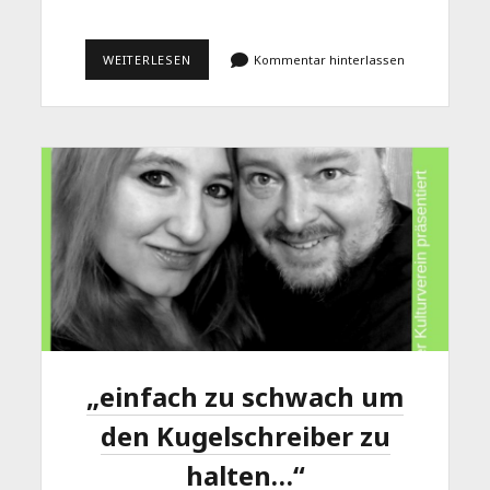
„UND
WEITERLESEN
Kommentar hinterlassen
WELCHE
FARBE
SOLL
DAS
EINHORN
HABEN…“
LACHPERLEN
10
„einfach zu schwach um
den Kugelschreiber zu
halten…“