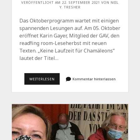
VERÖFFENTLICHT AM 22. SEPTEMBER 2021 VON NEIL
Y. TRESHER
Das Oktoberprogramm wartet mit einigen
spannenden Lesungen auf. Am 05. Oktober
eröffnet Karin Gayer, Mitglied der GAV, den
read!!ing room-Leseherbst mit neuen
Texten. „Keine Laufzeit für Chamäleons“
lautet der Titel…
PROGRAMM:
WEITERLESEN
Kommentar hinterlassen
CHAMÄLEONS
MIT
ARMEN
IM
WIND,
DIE
LACHPERLEN
WEINEN