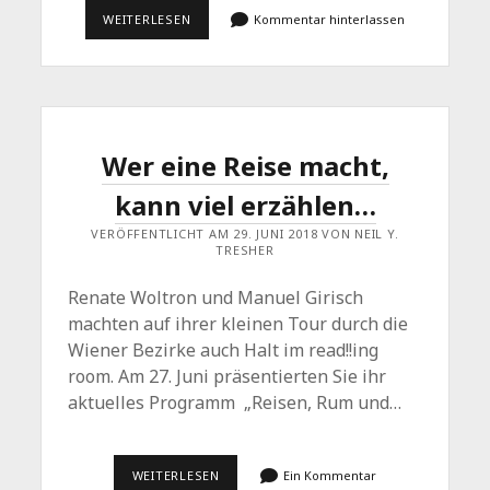
„DU
WEITERLESEN
Kommentar hinterlassen
BIST
EIN
MISERABLER
LÜGNER
UND
OFFENES
BUCH
FÜR
Wer eine Reise macht,
MICH…“
kann viel erzählen…
VERÖFFENTLICHT AM 29. JUNI 2018 VON NEIL Y.
TRESHER
Renate Woltron und Manuel Girisch
machten auf ihrer kleinen Tour durch die
Wiener Bezirke auch Halt im read!!ing
room. Am 27. Juni präsentierten Sie ihr
aktuelles Programm „Reisen, Rum und…
WER
WEITERLESEN
Ein Kommentar