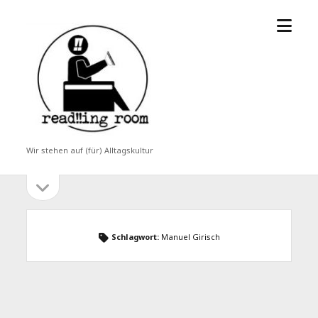
Menü
read!!ing
öffne
room
Wir stehen auf (für) Alltagskultur
Seitenleiste
Seitenleiste
öffnen
Schlagwort:
Manuel Girisch