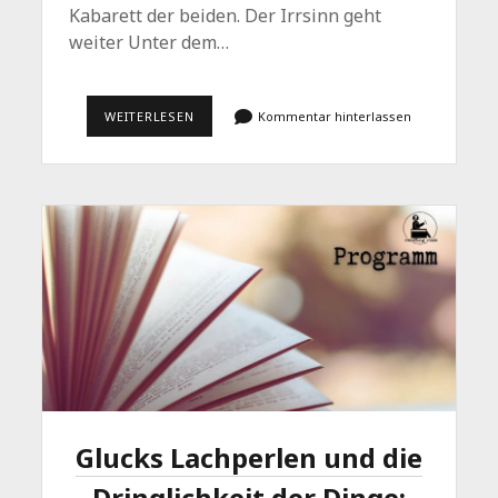
Kabarett der beiden. Der Irrsinn geht
weiter Unter dem…
IRRUNGEN,
WEITERLESEN
Kommentar hinterlassen
WIRRUNGEN
UND
EIN
GELÜFTETES
GEHEIMNIS
Glucks Lachperlen und die
Dringlichkeit der Dinge: