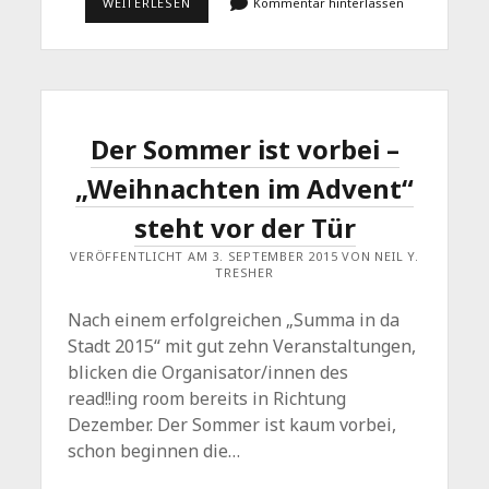
„SUMMA
WEITERLESEN
Kommentar hinterlassen
IN
DA
STADT
2016“
–
„HÜLSENFRÜCHTE
UND
KNALLSCHOTEN“
Der Sommer ist vorbei –
…
DAS
„Weihnachten im Advent“
PROGRAMM
KOMPAKT
steht vor der Tür
VERÖFFENTLICHT AM 3. SEPTEMBER 2015 VON NEIL Y.
TRESHER
Nach einem erfolgreichen „Summa in da
Stadt 2015“ mit gut zehn Veranstaltungen,
blicken die Organisator/innen des
read!!ing room bereits in Richtung
Dezember. Der Sommer ist kaum vorbei,
schon beginnen die…