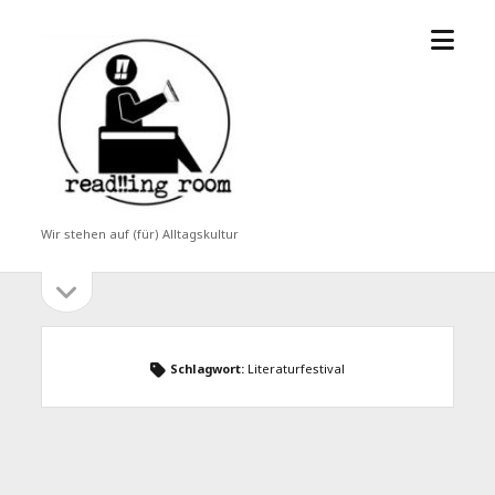
Menü
read!!ing
öffne
room
Wir stehen auf (für) Alltagskultur
Seitenleiste
Seitenleiste
öffnen
Schlagwort:
Literaturfestival