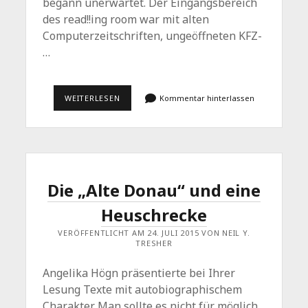
begann unerwartet. Der Eingangsbereich
des read!!ing room war mit alten
Computerzeitschriften, ungeöffneten KFZ-
…
URLAUBSHAIKUS,
WEITERLESEN
Kommentar hinterlassen
BADESCHLUSS
UND
EIN
PROZESS
Die „Alte Donau“ und eine
Heuschrecke
VERÖFFENTLICHT AM 24. JULI 2015 VON NEIL Y.
TRESHER
Angelika Högn präsentierte bei Ihrer
Lesung Texte mit autobiographischem
Charakter Man sollte es nicht für möglich