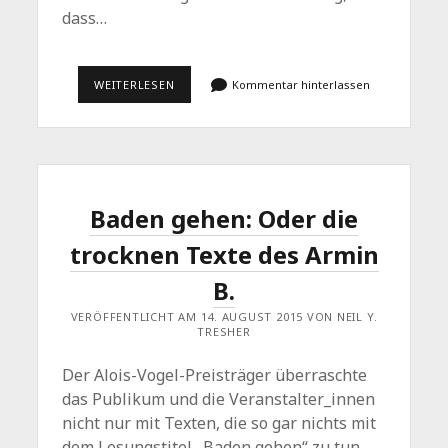
dass…
SYNCHRONSCHWIMMEN
WEITERLESEN
Kommentar hinterlassen
–
ODER
WIE
GEHT
MAN
MIT
SCHWIERIGEN
THEMEN
Baden gehen: Oder die
UM
trocknen Texte des Armin
B.
VERÖFFENTLICHT AM 14. AUGUST 2015 VON NEIL Y.
TRESHER
Der Alois-Vogel-Preisträger überraschte
das Publikum und die Veranstalter_innen
nicht nur mit Texten, die so gar nichts mit
dem Lesungstitel „Baden gehen“ zu tun