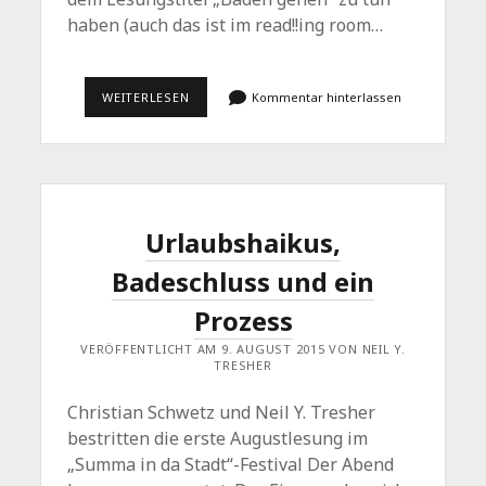
haben (auch das ist im read!!ing room…
BADEN
WEITERLESEN
Kommentar hinterlassen
GEHEN:
ODER
DIE
TROCKNEN
TEXTE
DES
ARMIN
B.
Urlaubshaikus,
Badeschluss und ein
Prozess
VERÖFFENTLICHT AM 9. AUGUST 2015 VON NEIL Y.
TRESHER
Christian Schwetz und Neil Y. Tresher
bestritten die erste Augustlesung im
„Summa in da Stadt“-Festival Der Abend