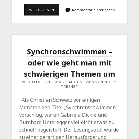
DER
WEITERLESEN
Kommentar hinterlassen
SOMMER
IST
VORBEI
–
„WEIHNACHTEN
IM
ADVENT“
STEHT
Synchronschwimmen –
VOR
DER
oder wie geht man mit
TÜR
schwierigen Themen um
VERÖFFENTLICHT AM 22. AUGUST 2015 VON NEIL Y.
TRESHER
Als Christian Schwetz vor einigen
Monaten den Titel „Synchronschwimmen“
vorschlug, waren Gabriela Dickie und
Burghard Unteregger vielleicht etwas zu
schnell begeistert. Der Lesungstitel wurde
zu einer derartigen Herausforderung,