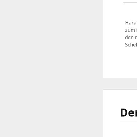
Haral
zum 
den 
Sche
Der