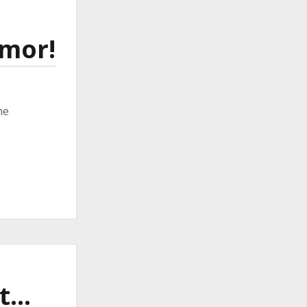
mor!
he
kt…