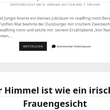
VERÖFFENTLICHT AM 23. FEBRUAR 2017 VON NEIL Y. TRESHER
d Jüngst feierte ein kleines Jubiläum im read!!ing room Ber
fünften Mal beehrte der Duisburger mit irischem Zweitwoh
read!!img room und setzte mit seinem Erzählabend „Von Na
lmen,…
EIN
WEITERLESEN
Kommentar hinterlassen
SCHELM,
DER
BÖSES
DENKT…
 Himmel ist wie ein iris
Frauengesicht