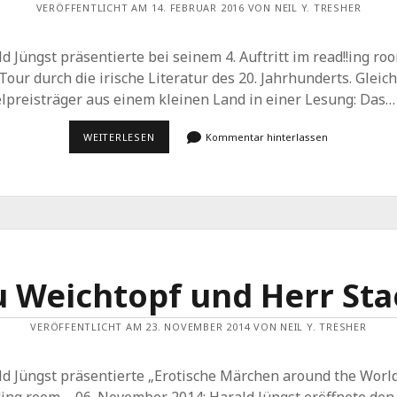
VERÖFFENTLICHT AM 14. FEBRUAR 2016 VON NEIL Y. TRESHER
d Jüngst präsentierte bei seinem 4. Auftritt im read!!ing ro
Tour durch die irische Literatur des 20. Jahrhunderts. Gleich
lpreisträger aus einem kleinen Land in einer Lesung: Das…
DER
WEITERLESEN
Kommentar hinterlassen
HIMMEL
IST
WIE
EIN
IRISCHES
FRAUENGESICHT
u Weichtopf und Herr Sta
VERÖFFENTLICHT AM 23. NOVEMBER 2014 VON NEIL Y. TRESHER
ld Jüngst präsentierte „Erotische Märchen around the Worl