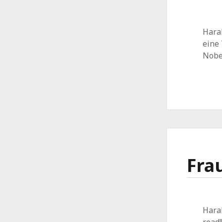
Haral
eine 
Nobe
Fra
Hara