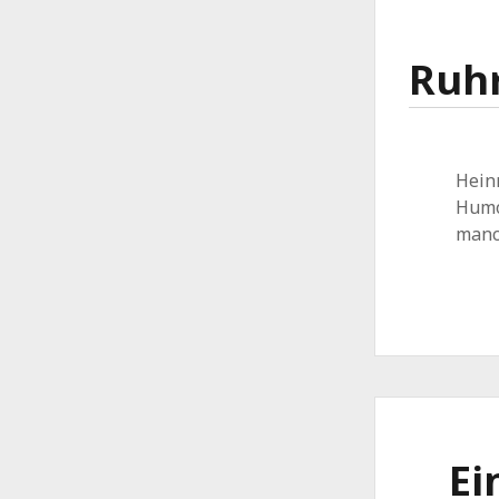
Ruh
Heinr
Humor
manch
Ei