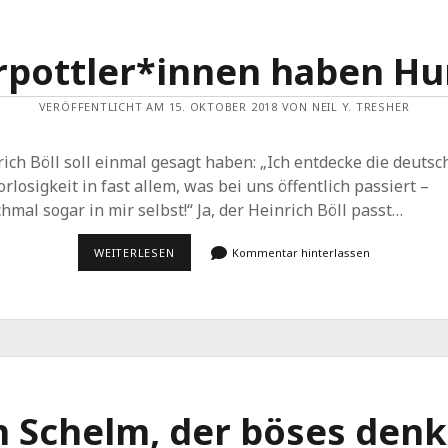
rpottler*innen haben Hu
VERÖFFENTLICHT AM 15. OKTOBER 2018 VON NEIL Y. TRESHER
ich Böll soll einmal gesagt haben: „Ich entdecke die deutsc
losigkeit in fast allem, was bei uns öffentlich passiert –
mal sogar in mir selbst!“ Ja, der Heinrich Böll passt…
RUHRPOTTLER*INNEN
WEITERLESEN
Kommentar hinterlassen
HABEN
HUMOR!
n Schelm, der böses den