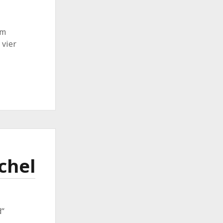
om
 vier
chel
d“