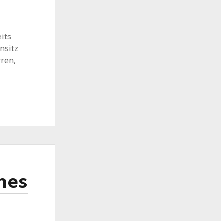
eits
nsitz
rren,
ches