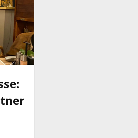
sse:
rtner