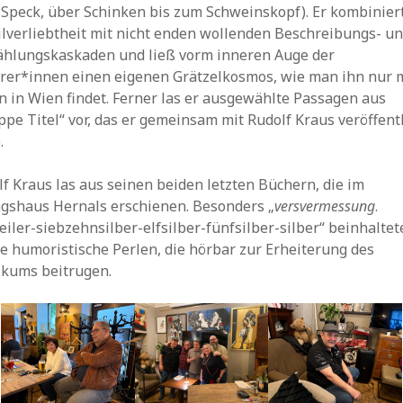
 Speck, über Schinken bis zum Schweinskopf). Er kombinier
ilverliebtheit mit nicht enden wollenden Beschreibungs- u
ählungskaskaden und ließ vorm inneren Auge der
rer*innen einen eigenen Grätzelkosmos, wie man ihn nur 
n in Wien findet. Ferner las er ausgewählte Passagen aus
pe Titel“ vor, das er gemeinsam mit Rudolf Kraus veröffentl
.
f Kraus las aus seinen beiden letzten Büchern, die im
agshaus Hernals erschienen. Besonders „
versvermessung
.
eiler-siebzehnsilber-elfsilber-fünfsilber-silber“ beinhaltet
e humoristische Perlen, die hörbar zur Erheiterung des
ikums beitrugen.