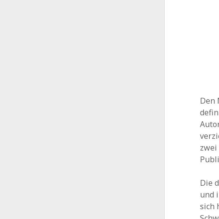
Den M
defin
Auto
verzi
zwei 
Publ
Die d
und i
sich 
Schw