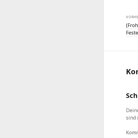
VORHE
(Fro
Fest
Ko
Sch
Deine
sind
Kom