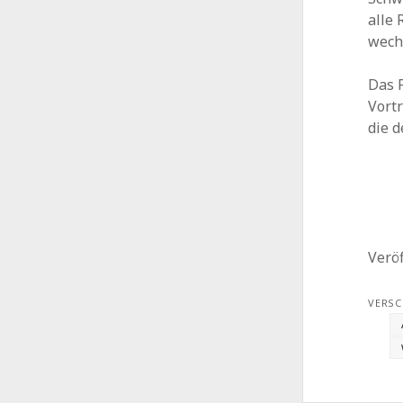
alle 
wech
Das 
Vort
die 
Veröf
VERSC