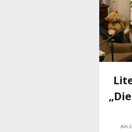
Lit
„Die
Am 24