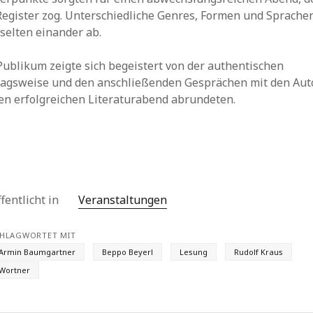
Register zog. Unterschiedliche Genres, Formen und Sprache
selten einander ab.
Publikum zeigte sich begeistert von der authentischen
ragsweise und den anschließenden Gesprächen mit den Aut
den erfolgreichen Literaturabend abrundeten.
fentlicht in
Veranstaltungen
HLAGWORTET MIT
Armin Baumgartner
Beppo Beyerl
Lesung
Rudolf Kraus
Wortner