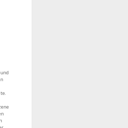
 und
in
te.
szene
en
n
er