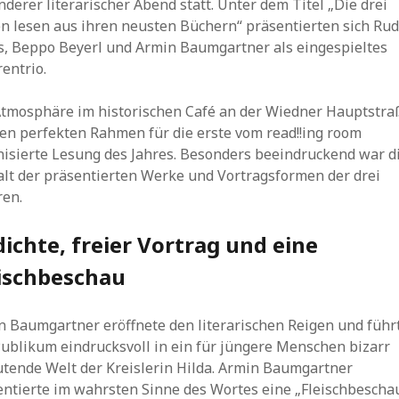
derer literarischer Abend statt. Unter dem Titel „Die drei
n lesen aus ihren neusten Büchern“ präsentierten sich Rud
s, Beppo Beyerl und Armin Baumgartner als eingespieltes
entrio.
Atmosphäre im historischen Café an der Wiedner Hauptstra
den perfekten Rahmen für die erste vom read!!ing room
nisierte Lesung des Jahres. Besonders beeindruckend war d
alt der präsentierten Werke und Vortragsformen der drei
ren.
ichte, freier Vortrag und eine
ischbeschau
n Baumgartner eröffnete den literarischen Reigen und führ
Publikum eindrucksvoll in ein für jüngere Menschen bizarr
tende Welt der Kreislerin Hilda. Armin Baumgartner
entierte im wahrsten Sinne des Wortes eine „Fleischbescha