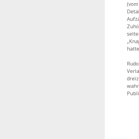
(vom
Deta
Aufz
Zuhö
selte
„Knap
hatte
Rudol
Verl
dreiz
wahr
Publ