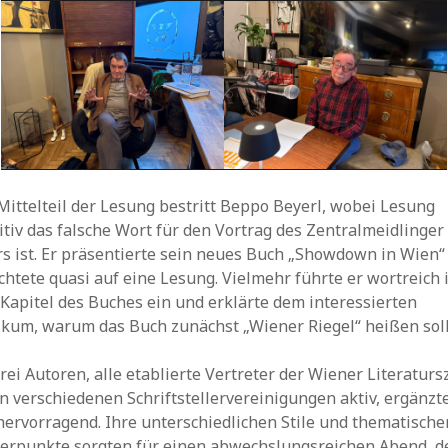
ittelteil der Lesung bestritt Beppo Beyerl, wobei Lesung
itiv das falsche Wort für den Vortrag des Zentralmeidlinger
rs ist. Er präsentierte sein neues Buch „Showdown in Wien“
chtete quasi auf eine Lesung. Vielmehr führte er wortreich 
Kapitel des Buches ein und erklärte dem interessierten
ikum, warum das Buch zunächst „Wiener Riegel“ heißen soll
rei Autoren, alle etablierte Vertreter der Wiener Literatur
n verschiedenen Schriftstellervereinigungen aktiv, ergänzt
hervorragend. Ihre unterschiedlichen Stile und thematische
erpunkte sorgten für einen abwechslungsreichen Abend, d