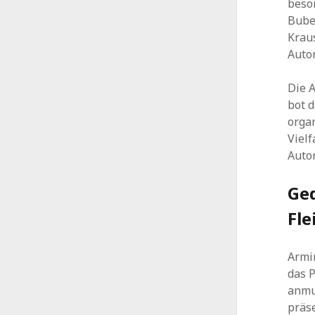
beson
Bube
Krau
Autor
Die 
bot 
orga
Vielf
Auto
Ged
Fle
Armi
das 
anmu
präs