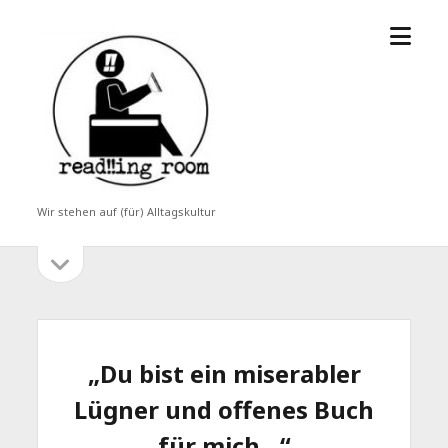
Menü
read!!ing
öffne
room
Wir stehen auf (für) Alltagskultur
Seitenleiste
Seitenleiste
öffnen
„Du bist ein miserabler
Lügner und offenes Buch
für mich…“