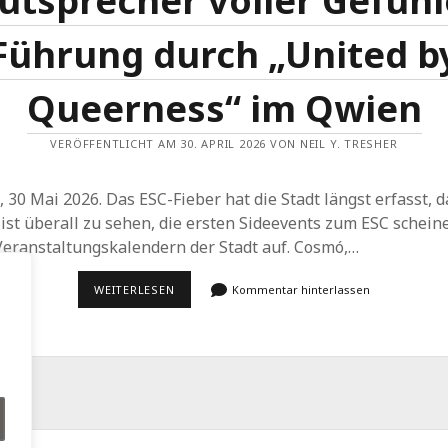
utsprecher voller Gefühl
Führung durch „United b
Queerness“ im Qwien
VERÖFFENTLICHT AM 30. APRIL 2026 VON NEIL Y. TRESHER
 30 Mai 2026. Das ESC-Fieber hat die Stadt längst erfasst, d
ist überall zu sehen, die ersten Sideevents zum ESC schein
Veranstaltungskalendern der Stadt auf. Cosmó,…
GLITZER,
WEITERLESEN
Kommentar hinterlassen
GESCHICHTE
UND
EIN
LAUTSPRECHER
VOLLER
.
GEFÜHLE
–
FÜHRUNG
DURCH
„UNITED